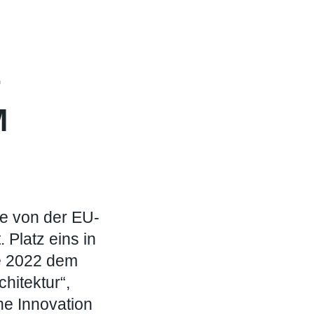
E
M
e von der EU-
Platz eins in
de 2022 dem
hitektur“,
he Innovation