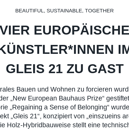
BEAUTIFUL, SUSTAINABLE, TOGETHER
VIER EUROPÄISCH
KÜNSTLER*INNEN I
GLEIS 21 ZU GAST
rales Bauen und Wohnen zu forcieren wurd
er „New European Bauhaus Prize“ gestiftet. 
rie „Regaining a Sense of Belonging“ wur
kt „Gleis 21“, konzipiert von „einszueins arc
ie Holz-Hybridbauweise stellt eine technisc