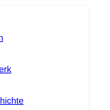
n
erk
hichte