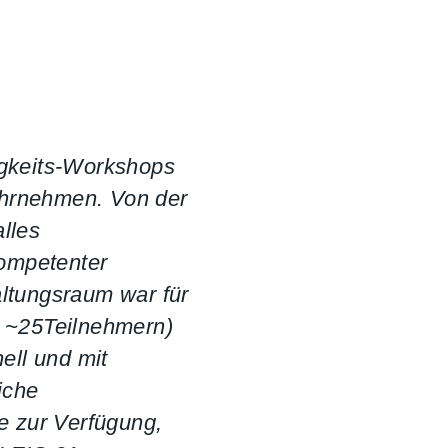
igkeits-Workshops
ahrnehmen. Von der
lles
kompetenter
altungsraum war für
t ~25Teilnehmern)
ell und mit
iche
e zur Verfügung,