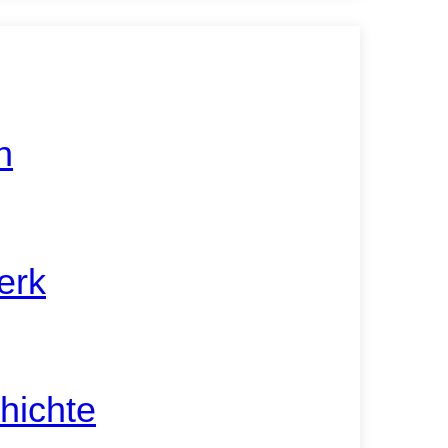
n
erk
hichte