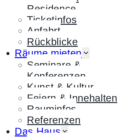
Residence
Ticketinfos
Anfahrt
Rückblicke
UNTERME
Räume mieten
UMSCHAL
Seminare &
Konferenzen
Kunst & Kultur
Feiern & Innehalten
Rauminfos
Referenzen
UNTERMENÜ
Das Haus