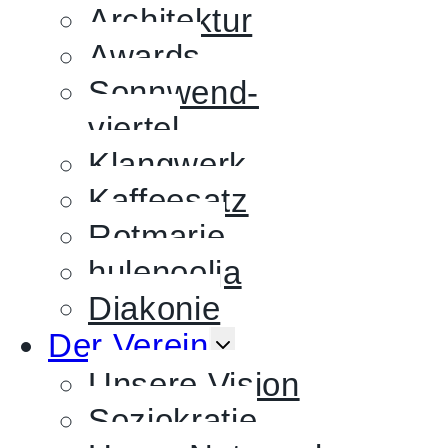
UMSCHALTEN
Architektur
Awards
Sonnwend-
viertel
Klangwerk
Kaffeesatz
Rotmarie
hulenoolja
Diakonie
UNTERMENÜ
Der Verein
UMSCHALTEN
Unsere Vision
Soziokratie